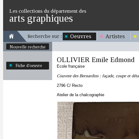
Les collections du département des
arts graphiques
Oeuvres
Artistes
Recherche sur :
Nouvelle recherche
OLLIVIER Emile Edmond
Fiche d'oeuvre
Ecole française
Couvent des Bernardins : façade, coupe et déta
2796 C/ Recto
Atelier de la chalcographie