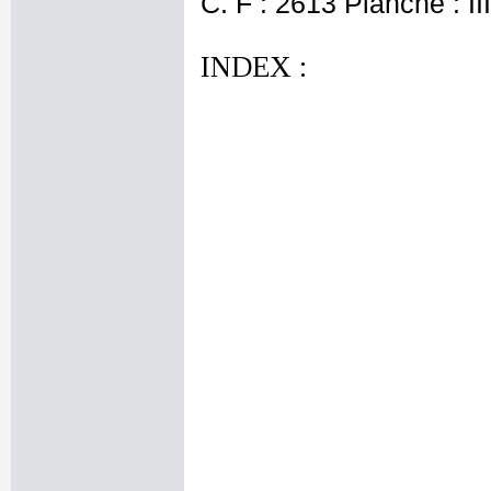
C. F : 2613 Planche : III
INDEX :