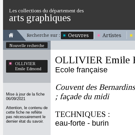
Les collections du département des
arts graphiques
Oeuvres
Artistes
Recherche sur :
Nouvelle recherche
OLLIVIER Emile
OLLIVIER
Ecole française
Emile Edmond
Couvent des Bernardins 
Mise à jour de la fiche
; façade du midi
06/09/2021
Attention, le contenu de
TECHNIQUES :
cette fiche ne reflète
pas nécessairement le
dernier état du savoir.
eau-forte - burin