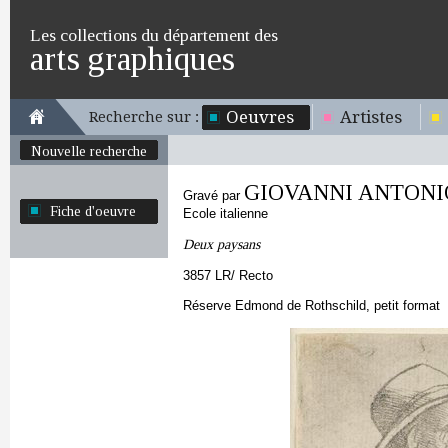
Les collections du département des
arts graphiques
Oeuvres
Artistes
Recherche sur :
Nouvelle recherche
GIOVANNI ANTONI
Gravé par
Fiche d'oeuvre
Ecole italienne
Deux paysans
3857 LR/ Recto
Réserve Edmond de Rothschild, petit format