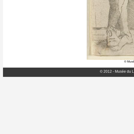
© Musé
© 2012 - Musée du L