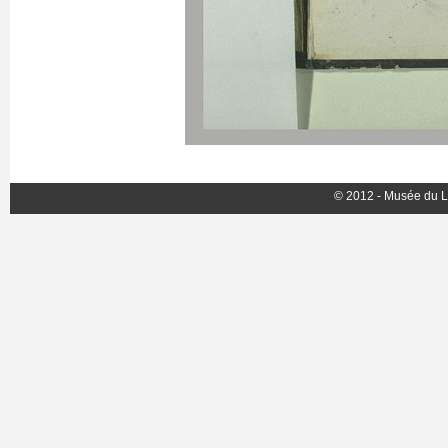
© 2012 - Musée du L