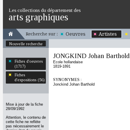
Les collections du département des
arts graphiques
Oeuvres
Artistes
Recherche sur :
Nouvelle recherche
JONGKIND Johan Barthold
Fiches d'oeuvres
Ecole hollandaise
(1717)
1819-1891
Fiches
SYNONYMES :
d'expositions (56)
Jonckind Johan Barthold
Mise à jour de la fiche
28/09/1992
Attention, le contenu de
cette fiche ne reflète
pas nécessairement le