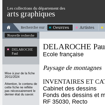
Les collections du département des
arts graphiques
Oeuvres
Artistes
Recherche sur :
Nouvelle recherche
DELAROCHE Pau
DELAROCHE
Ecole française
Paul
Paysage de montagnes
Mise à jour de la fiche
20/11/2024
INVENTAIRES ET CA
Attention, le contenu de
Cabinet des dessins
cette fiche ne reflète
pas nécessairement le
Fonds des dessins et m
dernier état du savoir.
RF 35030, Recto