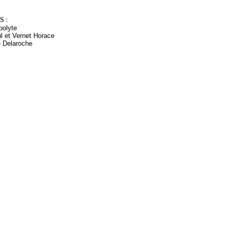
 :
polyte
l et Vernet Horace
e Delaroche