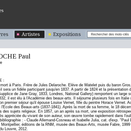
es
res
Artistes
Expositions
CHE Paul
se
 :
 mort à Paris. Frère de Jules Delaroche. Elève de Watelet puis du baron Gros,
il sera un fidèle participant jusqu'en 1837. A partir de 1824 et la présentatio
 Supplice de Jane Gray, 1833, Londres, National Gallery) remportent un larg
1832, il est élu à l'Académie des beaux-arts. Il séjourne plusieurs fois en Ital
on premier séjour qu'il épouse Louise Vernet, fille du peintre Horace Vernet. Act
e l'Ecole des Beaux-arts (1837-1841). Après la mort de sa femme, le 18 décem
 des sujets religieux. En 1857, un an après sa mort, une exposition rétrospec
ès appréciée du vivant de son auteur, son œuvre tombe rapidement dans l'oubl
ibliographie : - Claude Allemand-Cosneau et Isabelle Julia, cat. d'exp. "Paul D
 Montpellier, éditions de la RNM, musée des Beaux-Arts, musée Fabre, 1999 - L
du Louvre, 2012.