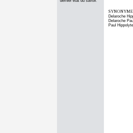
dernier état du savoir.
SYNONYMES
Delaroche Hip
Delaroche Pau
Paul Hippolyt