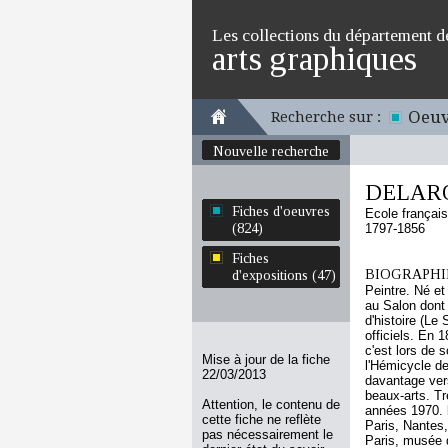
Les collections du département d
arts graphiques
Oeuv
Recherche sur :
Nouvelle recherche
DELARO
Fiches d'oeuvres
Ecole françai
(824)
1797-1856
Fiches
BIOGRAPHIE
d'expositions (47)
Peintre. Né et
au Salon dont 
d'histoire (Le
officiels. En 
c'est lors de s
Mise à jour de la fiche
l'Hémicycle d
22/03/2013
davantage vers
beaux-arts. Tr
Attention, le contenu de
années 1970. b
cette fiche ne reflète
Paris, Nantes,
pas nécessairement le
Paris, musée 