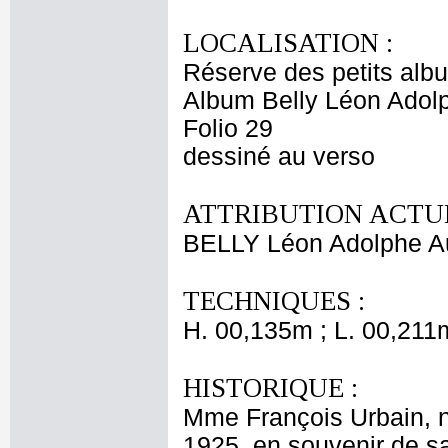
LOCALISATION :
Réserve des petits alb
Album Belly Léon Adolp
Folio 29
dessiné au verso
ATTRIBUTION ACTUE
BELLY Léon Adolphe A
TECHNIQUES :
H. 00,135m ; L. 00,211
HISTORIQUE :
Mme François Urbain, né
1925, en souvenir de s