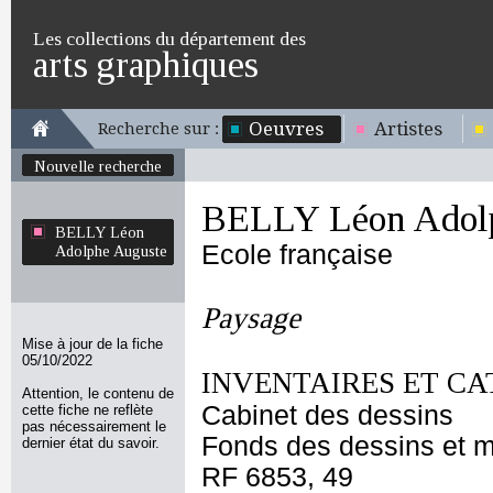
Les collections du département des
arts graphiques
Oeuvres
Artistes
Recherche sur :
Nouvelle recherche
BELLY Léon Adol
BELLY Léon
Ecole française
Adolphe Auguste
Paysage
Mise à jour de la fiche
05/10/2022
INVENTAIRES ET CA
Attention, le contenu de
Cabinet des dessins
cette fiche ne reflète
pas nécessairement le
Fonds des dessins et m
dernier état du savoir.
RF 6853, 49