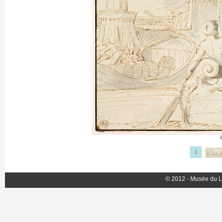
© 2012 - Musée du L