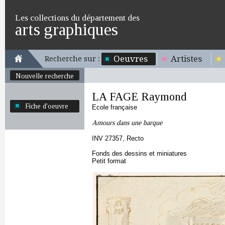
Les collections du département des
arts graphiques
Oeuvres
Artistes
Recherche sur :
Nouvelle recherche
LA FAGE Raymond
Fiche d'oeuvre
Ecole française
Amours dans une barque
INV 27357, Recto
Fonds des dessins et miniatures
Petit format