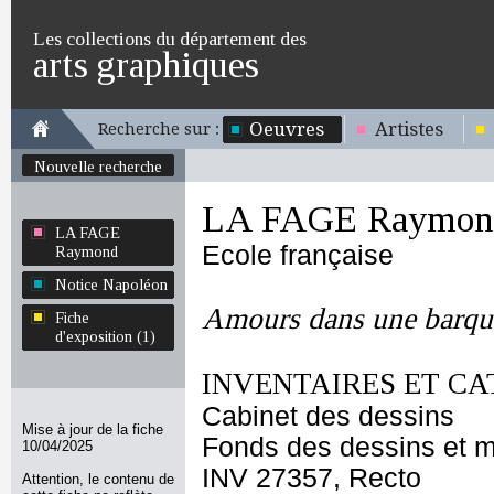
Les collections du département des
arts graphiques
Oeuvres
Artistes
Recherche sur :
Nouvelle recherche
LA FAGE Raymon
LA FAGE
Ecole française
Raymond
Notice Napoléon
Amours dans une barqu
Fiche
d'exposition (1)
INVENTAIRES ET CA
Cabinet des dessins
Mise à jour de la fiche
Fonds des dessins et m
10/04/2025
INV 27357, Recto
Attention, le contenu de