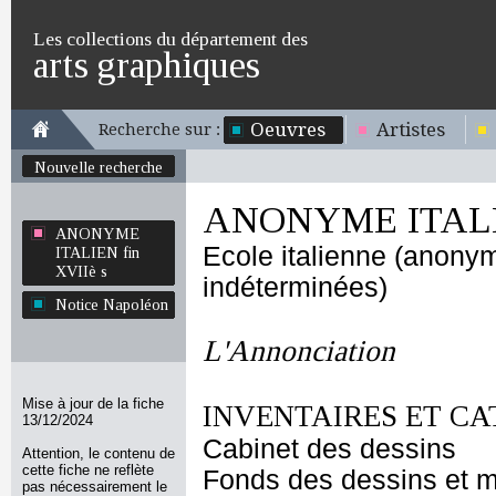
Les collections du département des
arts graphiques
Oeuvres
Artistes
Recherche sur :
Nouvelle recherche
ANONYME ITALIE
ANONYME
Ecole italienne (anony
ITALIEN fin
XVIIè s
indéterminées)
Notice Napoléon
L'Annonciation
Mise à jour de la fiche
INVENTAIRES ET CA
13/12/2024
Cabinet des dessins
Attention, le contenu de
cette fiche ne reflète
Fonds des dessins et m
pas nécessairement le