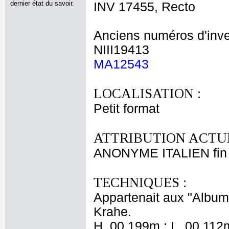
dernier état du savoir.
INV 17455, Recto
Anciens numéros d'inve
NIII19413
MA12543
LOCALISATION :
Petit format
ATTRIBUTION ACTUE
ANONYME ITALIEN fin 
TECHNIQUES :
Appartenait aux "Albums
Krahe.
H. 00,199m ; L. 00,112