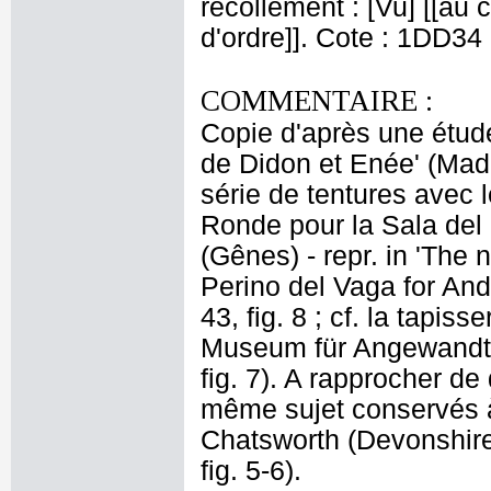
recollement : [Vu] [[au c
d'ordre]]. Cote : 1DD34
COMMENTAIRE :
Copie d'après une étude
de Didon et Enée' (Madr
série de tentures avec l
Ronde pour la Sala del
(Gênes) - repr. in 'The
Perino del Vaga for Andr
43, fig. 8 ; cf. la tapi
Museum für Angewandte K
fig. 7). A rapprocher d
même sujet conservés à
Chatsworth (Devonshire C
fig. 5-6).