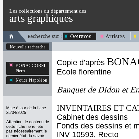
Les collections du département des
arts graphiques
Oeuvres
Artistes
Recherche sur :
Nouvelle recherche
BONAC
Copie d'après
BONACCORSI
Ecole florentine
Piero
Notice Napoléon
Banquet de Didon et E
INVENTAIRES ET CA
Mise à jour de la fiche
25/04/2025
Cabinet des dessins
Attention, le contenu de
Fonds des dessins et m
cette fiche ne reflète
pas nécessairement le
INV 10593, Recto
dernier état du savoir.