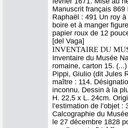
février 1671. Mise au n
Manuscrit français 869
Raphaël : 491 Un roy à
boire et à manger figur
papier roux de 12 pouce
[del Vaga]
INVENTAIRE DU MU
Inventaire du Musée Nap
romaine, carton 15. (..
Pippi, Giulio (dit Jule
maître : 114. Désignati
inconnu. Dessin à la pl
H. 22,5 x L. 24cm. Orig
l'estimation de l'objet 
Calcographie du Musée
le 27 décembre 1828 pour