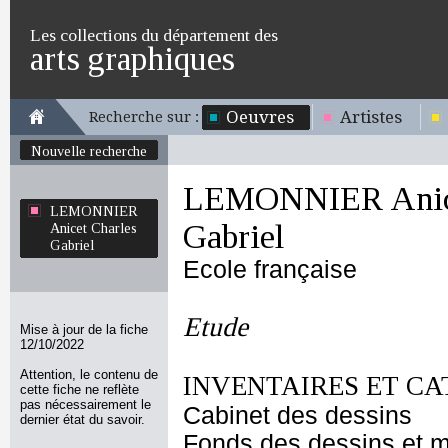
Les collections du département des
arts graphiques
Oeuvres
Artistes
Recherche sur :
Nouvelle recherche
LEMONNIER Anice
LEMONNIER
Gabriel
Anicet Charles
Gabriel
Ecole française
Etude
Mise à jour de la fiche
12/10/2022
Attention, le contenu de
INVENTAIRES ET CA
cette fiche ne reflète
pas nécessairement le
Cabinet des dessins
dernier état du savoir.
Fonds des dessins et m