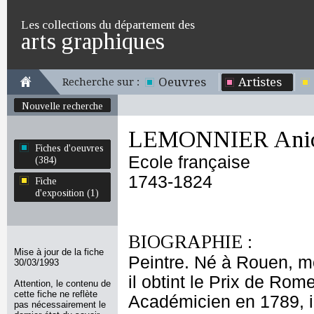
Les collections du département des
arts graphiques
Oeuvres
Artistes
Recherche sur :
Nouvelle recherche
LEMONNIER Anicet
Fiches d'oeuvres
Ecole française
(384)
1743-1824
Fiche
d'exposition (1)
BIOGRAPHIE :
Mise à jour de la fiche
Peintre. Né à Rouen, m
30/03/1993
il obtint le Prix de Rom
Attention, le contenu de
cette fiche ne reflète
Académicien en 1789, i
pas nécessairement le