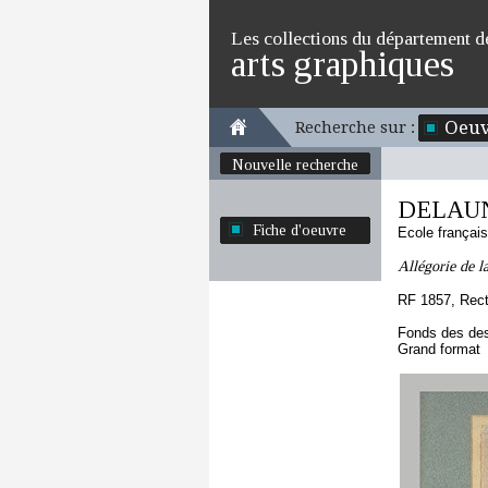
Les collections du département d
arts graphiques
Oeuv
Recherche sur :
Nouvelle recherche
DELAUN
Fiche d'oeuvre
Ecole françai
Allégorie de l
RF 1857, Rec
Fonds des des
Grand format