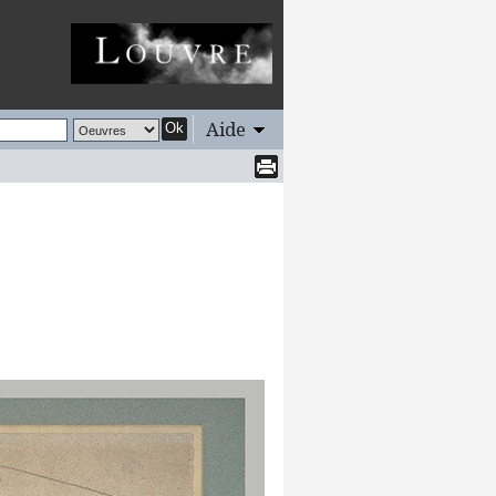
Aide
Ok