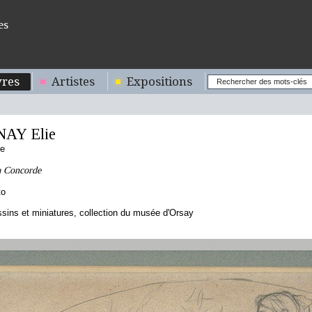
es
res
Artistes
Expositions
AY Elie
se
a Concorde
to
sins et miniatures, collection du musée d'Orsay