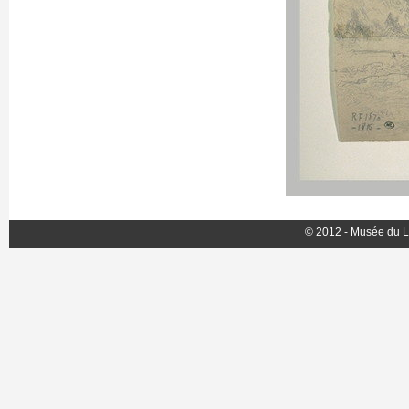
© 2012 - Musée du L