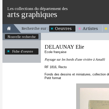
Les collections du département des
arts graphiques
Oeuvres
Artistes
Recherche sur :
Nouvelle recherche
DELAUNAY Elie
Fiche d'oeuvre
Ecole française
Paysage sur les bords d'une rivière à Amalfi
RF 1816, Recto
Fonds des dessins et miniatures, collection 
Petit format