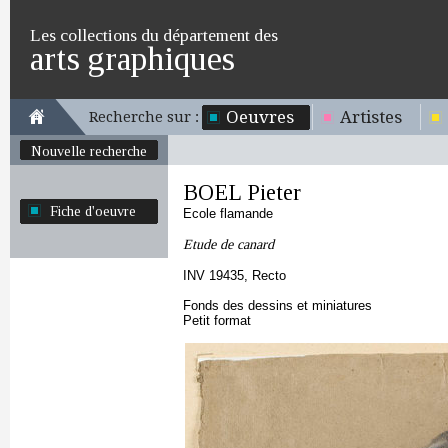
Les collections du département des
arts graphiques
Oeuvres
Artistes
Recherche sur :
Nouvelle recherche
BOEL Pieter
Fiche d'oeuvre
Ecole flamande
Etude de canard
INV 19435, Recto
Fonds des dessins et miniatures
Petit format