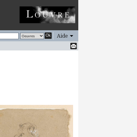
Aide
Ok