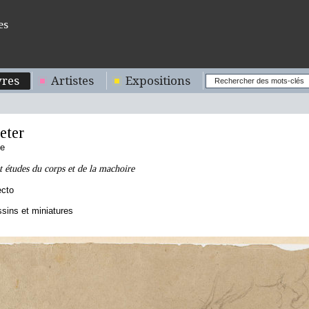
es
res
Artistes
Expositions
eter
de
et études du corps et de la machoire
ecto
sins et miniatures