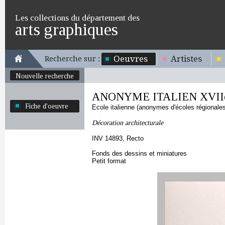
Les collections du département des
arts graphiques
Oeuvres
Artistes
Recherche sur :
Nouvelle recherche
ANONYME ITALIEN XVIIè
Fiche d'oeuvre
Ecole italienne (anonymes d'écoles régionale
Décoration architecturale
INV 14893, Recto
Fonds des dessins et miniatures
Petit format