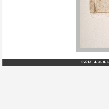
© 2012 - Musée du L