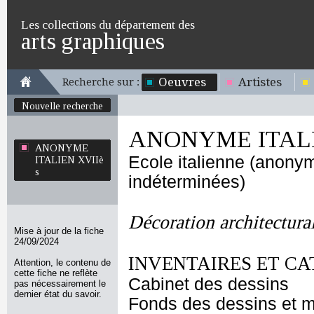
Les collections du département des
arts graphiques
Oeuvres
Artistes
Recherche sur :
Nouvelle recherche
ANONYME ITALI
ANONYME
Ecole italienne (anony
ITALIEN XVIIè
s
indéterminées)
Décoration architectura
Mise à jour de la fiche
24/09/2024
INVENTAIRES ET CA
Attention, le contenu de
cette fiche ne reflète
Cabinet des dessins
pas nécessairement le
dernier état du savoir.
Fonds des dessins et m