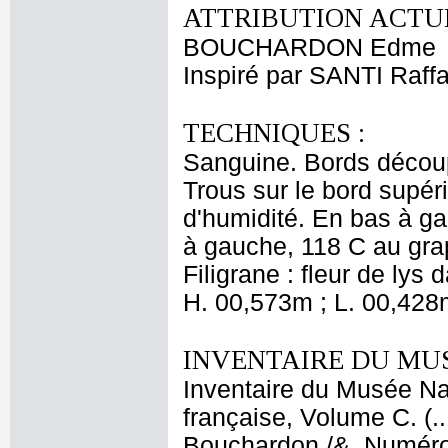
ATTRIBUTION ACTUE
BOUCHARDON Edme
Inspiré par SANTI Raffa
TECHNIQUES :
Sanguine. Bords découpé
Trous sur le bord supér
d'humidité. En bas à ga
à gauche, 118 C au grap
Filigrane : fleur de lys
H. 00,573m ; L. 00,428
INVENTAIRE DU MU
Inventaire du Musée Na
française, Volume C. (.
Bouchardon /&. Numéro 