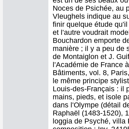
est un de ses beaux ouvr
Noces de Psichée, au pet
Vleughels indique au s
finir quelque étude qu'
et l'autre voudrait mode
Bouchardon emporte de b
manière ; il y a peu de 
de Montaiglon et J. Gui
l'Académie de France à
Bâtiments, vol. 8, Pari
le même principe stylist
Louis-des-Français : il 
mains, pieds, et isole 
dans l'Olympe (détail de
Raphaël (1483-1520), 1
loggia de Psyché, vill