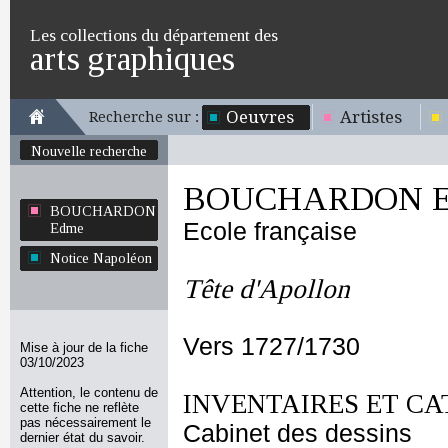
Les collections du département des
arts graphiques
Oeuvres
Artistes
Recherche sur :
Nouvelle recherche
BOUCHARDON E
BOUCHARDON
Ecole française
Edme
Notice Napoléon
Tête d'Apollon
Vers 1727/1730
Mise à jour de la fiche
03/10/2023
Attention, le contenu de
INVENTAIRES ET CA
cette fiche ne reflète
pas nécessairement le
Cabinet des dessins
dernier état du savoir.