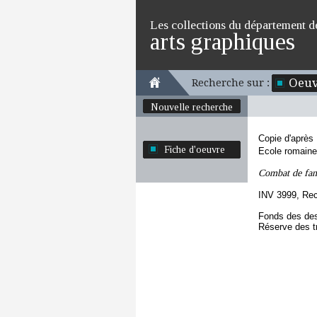
Les collections du département d
arts graphiques
Oeuv
Recherche sur :
Nouvelle recherche
Copie d'après
Fiche d'oeuvre
Ecole romaine
Combat de fanta
INV 3999, Re
Fonds des des
Réserve des t