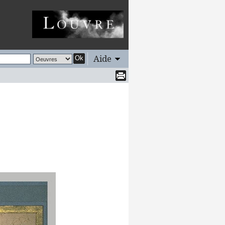
Aide
Ok