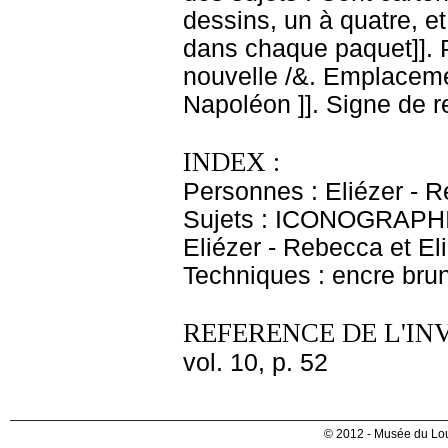
dessins, un à quatre, e
dans chaque paquet]]. P
nouvelle /&. Emplaceme
Napoléon ]]. Signe de r
INDEX :
Personnes : Eliézer - 
Sujets : ICONOGRAPHI
Eliézer - Rebecca et Eli
Techniques : encre brun
REFERENCE DE L'IN
vol. 10, p. 52
© 2012 - Musée du Lou