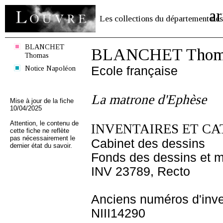
ar
Les collections du département des
BLANCHET
BLANCHET Thom
Thomas
Notice Napoléon
Ecole française
La matrone d'Ephèse
Mise à jour de la fiche
10/04/2025
Attention, le contenu de
INVENTAIRES ET CA
cette fiche ne reflète
pas nécessairement le
Cabinet des dessins
dernier état du savoir.
Fonds des dessins et m
INV 23789, Recto
Anciens numéros d'inve
NIII14290