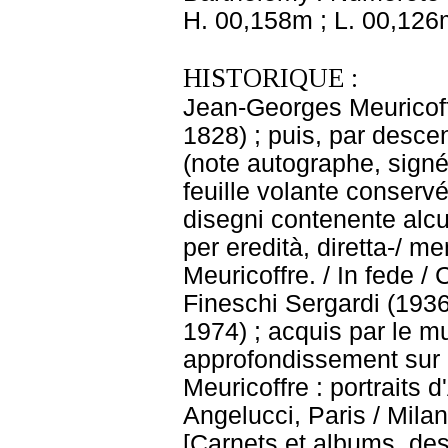
H. 00,158m ; L. 00,126
HISTORIQUE :
Jean-Georges Meuricoffr
1828) ; puis, par desc
(note autographe, signé
feuille volante conservé
disegni contenente alcun
per eredità, diretta-/ me
Meuricoffre. / In fede /
Fineschi Sergardi (1936
1974) ; acquis par le 
approfondissement sur l
Meuricoffre : portraits 
Angelucci, Paris / Milan
[Carnets et albums, des