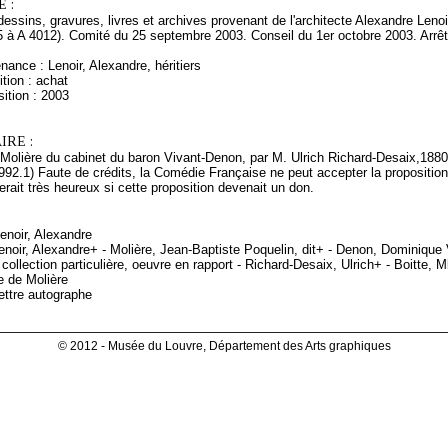
 :
ssins, gravures, livres et archives provenant de l'architecte Alexandre Len
5 à A 4012). Comité du 25 septembre 2003. Conseil du 1er octobre 2003. Arrêt
nance : Lenoir, Alexandre, héritiers
tion : achat
ition : 2003
RE :
Molière du cabinet du baron Vivant-Denon, par M. Ulrich Richard-Desaix,1880 (
992.1) Faute de crédits, la Comédie Française ne peut accepter la proposition
serait très heureux si cette proposition devenait un don.
Lenoir, Alexandre
enoir, Alexandre+ - Molière, Jean-Baptiste Poquelin, dit+ - Denon, Dominique
 collection particulière, oeuvre en rapport - Richard-Desaix, Ulrich+ - Boitte,
ue de Molière
ettre autographe
© 2012 - Musée du Louvre, Département des Arts graphiques