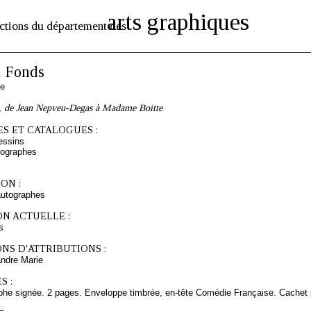
arts graphiques
ctions du département des
 Fonds
se
3, de Jean Nepveu-Degas à Madame Boitte
S ET CATALOGUES :
essins
tographes
ON :
autographes
ON ACTUELLE :
s
NS D'ATTRIBUTIONS :
ndre Marie
S :
aphe signée. 2 pages. Enveloppe timbrée, en-tête Comédie Française. Cachet 