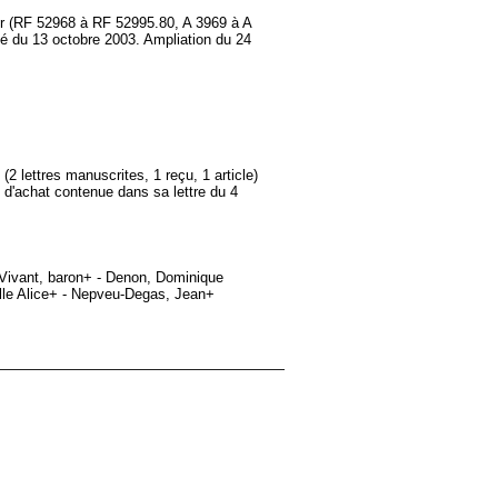
oir (RF 52968 à RF 52995.80, A 3969 à A
é du 13 octobre 2003. Ampliation du 24
2 lettres manuscrites, 1 reçu, 1 article)
 d'achat contenue dans sa lettre du 4
 Vivant, baron+ - Denon, Dominique
 Mlle Alice+ - Nepveu-Degas, Jean+