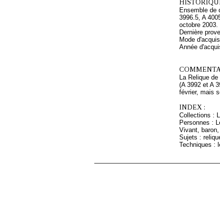
HISTORIQUE
Ensemble de de
3996.5, A 400
octobre 2003.
Dernière prove
Mode d'acquisi
Année d'acquis
COMMENTAI
La Relique de 
(A 3992 et A 3
février, mais 
INDEX :
Collections : 
Personnes : L
Vivant, baron,
Sujets : reliq
Techniques : l