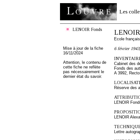
Les colle
LENOIR Fonds
LENOIR
Ecole françai
Mise à jour de la fiche
6 février 194
16/11/2024
INVENTAIRE
Attention, le contenu de
Cabinet des d
cette fiche ne reflète
Fonds des au
pas nécessairement le
A 3992, Recto
dernier état du savoir.
LOCALISATI
Réserve des 
ATTRIBUTI
LENOIR Fond
PROPOSITIO
LENOIR Alexa
TECHNIQUE
Lettre autogr