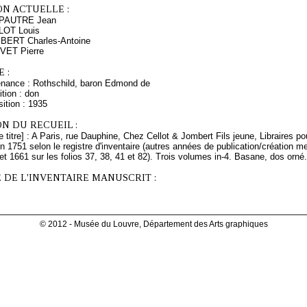
ON ACTUELLE :
 PAUTRE Jean
LLOT Louis
MBERT Charles-Antoine
EVET Pierre
 :
enance : Rothschild, baron Edmond de
tion : don
ition : 1935
N DU RECUEIL :
 titre] : A Paris, rue Dauphine, Chez Cellot & Jombert Fils jeune, Libraires pour
 1751 selon le registre d'inventaire (autres années de publication/création men
5 et 1661 sur les folios 37, 38, 41 et 82). Trois volumes in-4. Basane, dos orné.
 DE L'INVENTAIRE MANUSCRIT :
© 2012 - Musée du Louvre, Département des Arts graphiques