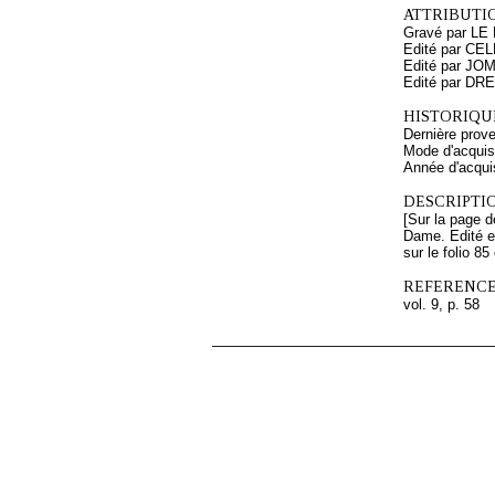
ATTRIBUTI
Gravé par LE
Edité par CE
Edité par JO
Edité par DR
HISTORIQUE
Dernière prov
Mode d'acquisi
Année d'acquis
DESCRIPTIO
[Sur la page de
Dame. Edité en
sur le folio 8
REFERENCE
vol. 9, p. 58