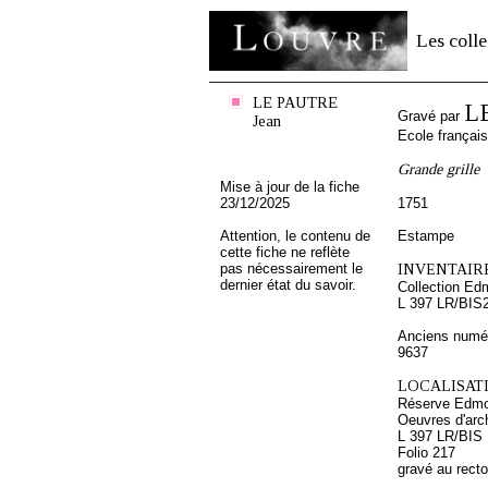
Les colle
LE PAUTRE
L
Gravé par
Jean
Ecole françai
Grande grille
Mise à jour de la fiche
23/12/2025
1751
Attention, le contenu de
Estampe
cette fiche ne reflète
pas nécessairement le
INVENTAIRE
dernier état du savoir.
Collection Ed
L 397 LR/BIS
Anciens numér
9637
LOCALISATI
Réserve Edmo
Oeuvres d'arch
L 397 LR/BIS
Folio 217
gravé au recto