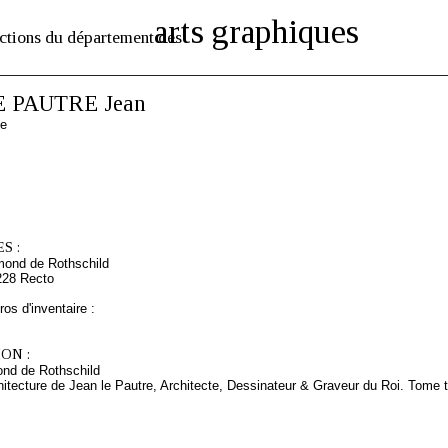
arts graphiques
ctions du département des
E PAUTRE Jean
se
S :
mond de Rothschild
228 Recto
os d'inventaire :
ON :
nd de Rothschild
itecture de Jean le Pautre, Architecte, Dessinateur & Graveur du Roi. Tome t