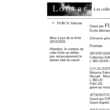
Les colle
FUNCK Valerian
F
Gravé par
Ecole allema
Mise à jour de la fiche
Elévation géo
18/12/2025
Estampe
Attention, le contenu de
cette fiche ne reflète
INVENTAIRE
pas nécessairement le
Collection Ed
dernier état du savoir.
L 360 LR/241
LOCALISATI
Réserve Edmo
Recueil : Morc
L 360 LR
Folio 241
gravé au recto
ATTRIBUTI
Gravé par FU
Gravé d'après