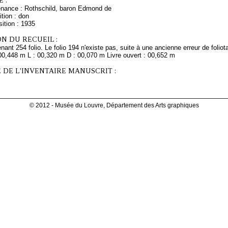
 :
enance : Rothschild, baron Edmond de
tion : don
ition : 1935
N DU RECUEIL :
ant 254 folio. Le folio 194 n'existe pas, suite à une ancienne erreur de foliot
 00,448 m L : 00,320 m D : 00,070 m Livre ouvert : 00,652 m
 DE L'INVENTAIRE MANUSCRIT :
© 2012 - Musée du Louvre, Département des Arts graphiques