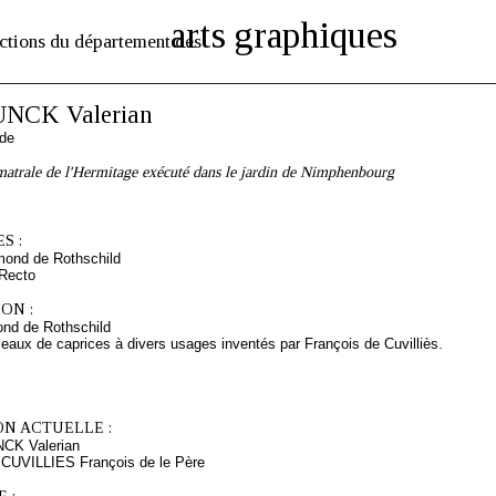
arts graphiques
ctions du département des
UNCK Valerian
nde
matrale de l'Hermitage exécuté dans le jardin de Nimphenbourg
S :
mond de Rothschild
 Recto
ON :
nd de Rothschild
eaux de caprices à divers usages inventés par François de Cuvilliès.
ON ACTUELLE :
NCK Valerian
 CUVILLIES François de le Père