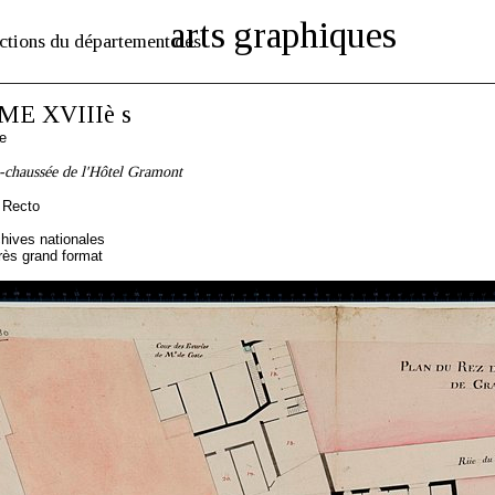
arts graphiques
ctions du département des
E XVIIIè s
e
-chaussée de l'Hôtel Gramont
 Recto
hives nationales
rès grand format