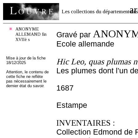
ar
Les collections du département des
ANONYME
ANONYME
Gravé par
ALLEMAND fin
XVIIè s
Ecole allemande
Mise à jour de la fiche
Hic Leo, quas plumas no
18/12/2025
Les plumes dont l'un de
Attention, le contenu de
cette fiche ne reflète
pas nécessairement le
dernier état du savoir.
1687
Estampe
INVENTAIRES :
Collection Edmond de 