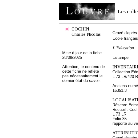
Les colle
COCHIN
Gravé d'aprè
Charles Nicolas
Ecole françai
L'Education
Mise à jour de la fiche
28/08/2025
Estampe
Attention, le contenu de
INVENTAIRE
cette fiche ne reflète
Collection Ed
pas nécessairement le
L 73 LR/420 R
dernier état du savoir.
Anciens numér
16351.3
LOCALISATI
Réserve Edmo
Recueil : Coch
L 73 LR
Folio 35
rapporté au v
ATTRIBUTI
Gravé d'après