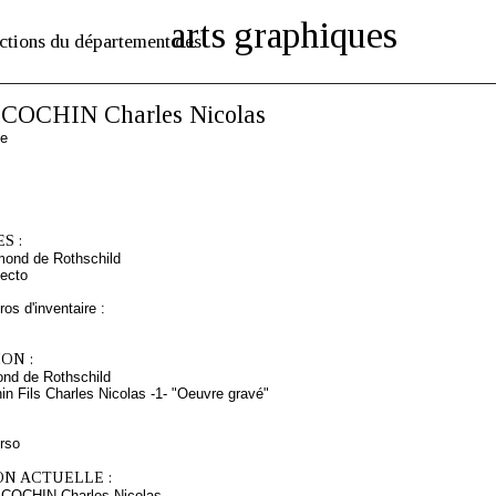
arts graphiques
ctions du département des
COCHIN Charles Nicolas
s
se
S :
mond de Rothschild
ecto
os d'inventaire :
ON :
nd de Rothschild
in Fils Charles Nicolas -1- "Oeuvre gravé"
erso
ON ACTUELLE :
 COCHIN Charles Nicolas