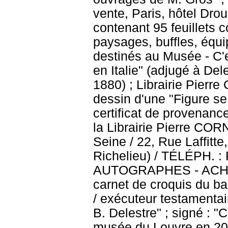
vente, Paris, hôtel Drou
contenant 95 feuillets c
paysages, buffles, équ
destinés au Musée - C'e
en Italie" (adjugé à De
1880) ; Librairie Pierr
dessin d'une "Figure se
certificat de provenanc
la Librairie Pierre CORN
Seine / 22, Rue Laffitt
Richelieu) / TÉLÉPH.
AUTOGRAPHES - ACHAT 
carnet de croquis du ba
/ exécuteur testamentai
B. Delestre" ; signé : "
musée du Louvre en 201