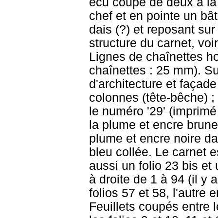
écu coupé de deux à la
chef et en pointe un bâ
dais (?) et reposant sur
structure du carnet, vo
Lignes de chaînettes ho
chaînettes : 25 mm). Sur
d'architecture et façad
colonnes (tête-bêche) ; 
le numéro '29' (imprimé e
la plume et encre brune :
plume et encre noire d
bleu collée. Le carnet es
aussi un folio 23 bis et 
à droite de 1 à 94 (il y
folios 57 et 58, l'autre 
Feuillets coupés entre l