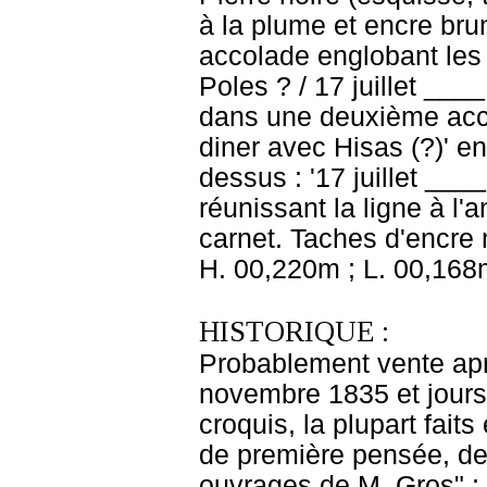
à la plume et encre bru
accolade englobant les 
Poles ? / 17 juillet ____
dans une deuxième accol
diner avec Hisas (?)' e
dessus : '17 juillet ____
réunissant la ligne à l'
carnet. Taches d'encre 
H. 00,220m ; L. 00,168
HISTORIQUE :
Probablement vente apr
novembre 1835 et jours 
croquis, la plupart faits
de première pensée, des
ouvrages de M. Gros" ; 