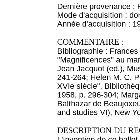
Dernière provenance : 
Mode d'acquisition : do
Année d'acquisition : 1
COMMENTAIRE :
Bibliographie : Frances
"Magnificences" au mar
Jean Jacquot (ed.), Mus
241-264; Helen M. C. Pu
XVIe siècle", Biblioth
1958, p. 296-304; Marg
Balthazar de Beaujoxeu
and studies VI), New Y
DESCRIPTION DU RE
L'invention de ce ballet