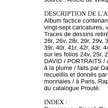
DESCRIPTION DE L'
Album factice contenant 
vingt-sept caricatures, 
Traces de dessins retirés
26r, 26v, 28r, 29r, 29v, 3
39r, 40r, 41r, 42r, 43r, 
sur les folios 24v, 25r, 
DAVID / PORTRAITS / A L
à la plume / faits par Da
recueillis et donnés pa
monnaies / à Paris. Rapp
du catalogue Prouté.
INDEX :