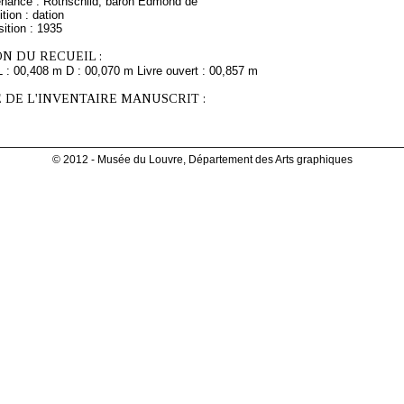
enance : Rothschild, baron Edmond de
tion : dation
ition : 1935
N DU RECUEIL :
L : 00,408 m D : 00,070 m Livre ouvert : 00,857 m
 DE L'INVENTAIRE MANUSCRIT :
© 2012 - Musée du Louvre, Département des Arts graphiques