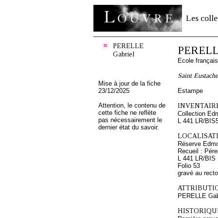
Les colle
PERELLE
PERELLE
Gabriel
Ecole françai
Saint Eustache
Mise à jour de la fiche
23/12/2025
Estampe
Attention, le contenu de
INVENTAIRE
cette fiche ne reflète
Collection Ed
pas nécessairement le
L 441 LR/BIS
dernier état du savoir.
LOCALISATI
Réserve Edmo
Recueil : Pére
L 441 LR/BIS
Folio 53
gravé au recto
ATTRIBUTI
PERELLE Gab
HISTORIQUE