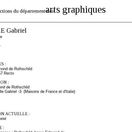
arts graphiques
ctions du département des
 Gabriel
se
S :
mond de Rothschild
57 Recto
ON :
nd de Rothschild
lle Gabriel -3- (Maisons de France et d'Italie)
ON ACTUELLE :
riel
 :