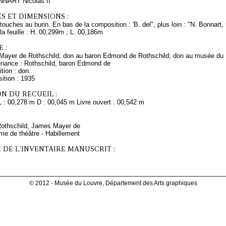
NNART Nicolas II
S ET DIMENSIONS :
touches au burin. En bas de la composition : 'B. del", plus loin : "N. Bonnart, ru
a feuille : H. 00,299m ; L. 00,186m
 :
ayer de Rothschild; don au baron Edmond de Rothschild; don au musée du 
enance : Rothschild, baron Edmond de
tion : don
ition : 1935
N DU RECUEIL :
L : 00,278 m D : 00,045 m Livre ouvert : 00,542 m
 Rothschild, James Mayer de
me de théâtre - Habillement
 DE L'INVENTAIRE MANUSCRIT :
© 2012 - Musée du Louvre, Département des Arts graphiques