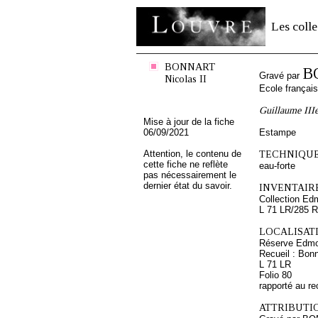
Les colle
BONNART
B
Gravé par
Nicolas II
Ecole françai
Guillaume IIIe
Mise à jour de la fiche
06/09/2021
Estampe
Attention, le contenu de
TECHNIQUE
cette fiche ne reflète
eau-forte
pas nécessairement le
dernier état du savoir.
INVENTAIRE
Collection Ed
L 71 LR/285 R
LOCALISATI
Réserve Edmo
Recueil : Bonn
L 71 LR
Folio 80
rapporté au re
ATTRIBUTI