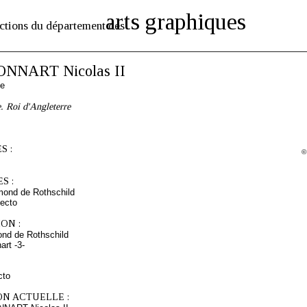
arts graphiques
ctions du département des
ONNART Nicolas II
se
. Roi d'Angleterre
S :
©
S :
mond de Rothschild
ecto
ON :
nd de Rothschild
art -3-
cto
ON ACTUELLE :