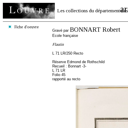
ar
Les collections du département des
Fiche d'oeuvre
BONNART Robert
Gravé par
Ecole française
Flautin
L 71 LR/250 Recto
Réserve Edmond de Rothschild
Recueil : Bonnart -3-
L 71 LR
Folio 45
rapporté au recto