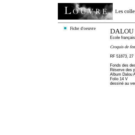
Les colle
Fiche d'oeuvre
DALOU A
Ecole françai
Croquis de fem
RF 51873, 27
Fonds des des
Réserve des p
Album Dalou A
Folio 14 V
dessiné au ve