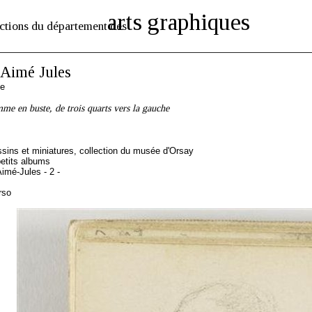
arts graphiques
ctions du département des
imé Jules
se
me en buste, de trois quarts vers la gauche
sins et miniatures, collection du musée d'Orsay
etits albums
imé-Jules - 2 -
rso