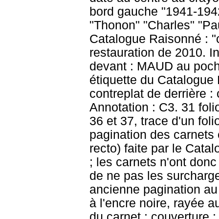
bord gauche "1941-1942[
"Thonon" "Charles" "Pau
Catalogue Raisonné : "c
restauration de 2010. In
devant : MAUD au pochoi
étiquette du Catalogue 
contreplat de derrière 
Annotation : C3. 31 fol
36 et 37, trace d'un fol
pagination des carnets e
recto) faite par le Cat
; les carnets n'ont donc
de ne pas les surcharge
ancienne pagination au 
à l'encre noire, rayée 
du carnet : couverture : 