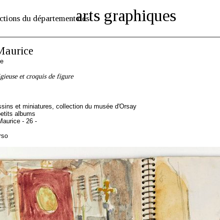
arts graphiques
ctions du département des
aurice
se
gieuse et croquis de figure
sins et miniatures, collection du musée d'Orsay
etits albums
aurice - 26 -
rso