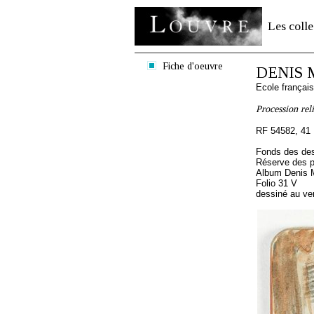
Les colle
Fiche d'oeuvre
DENIS M
Ecole françai
Procession reli
RF 54582, 41
Fonds des des
Réserve des p
Album Denis M
Folio 31 V
dessiné au ve