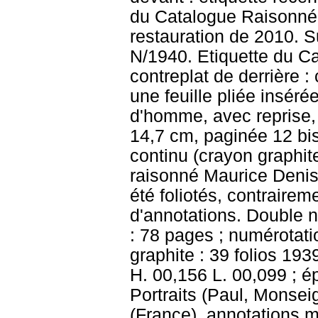
du Catalogue Raisonné "
restauration de 2010. Su
N/1940. Etiquette du Ca
contreplat de derrière :
une feuille pliée inséré
d'homme, avec reprise, 
14,7 cm, paginée 12 bi
continu (crayon graphite 
raisonné Maurice Denis 
été foliotés, contrairem
d'annotations. Double 
: 78 pages ; numérotatio
graphite : 39 folios 19
H. 00,156 L. 00,099 ; ép.
Portraits (Paul, Monse
(France), annotations m