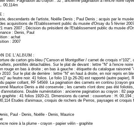
ier vélin. Pagination au crayon : 32 ; ancienne pagination à l'encre noire rayé
L. 00,114m
 :
rtiste, descendants de l'artiste, Noëlle Denis ; Paul Denis ; acquis par le mus
es acquisitions de l'Etablissement public du musée d'Orsay du 5 février 2007
21 mars 2007 ; Décision du président de l'Etablissement public du musée d'O
enance : Denis, Paul
tion : achat
ition : 2007
N DE L'ALBUM :
rture de carton gris-bleu ("Canson et Montgolfier / carnet de croquis n°102", 
euillets, pointillés détachables. Sur le plat de devant : lettre "N" à l'encre noi
en rouge en bas à droite ; en bas à gauche : étiquette du catalogue raisonné "
 2010. Sur le plat de derrière : lettre "N" en haut à droite, en noir repris en bl
s)" au feutre noir. 41 folios. Le folio 13 (p.26-26) est rapporté (autre papier),
du papier collant, RF 54569. La pagination des carnets en continu (crayon graphi
onné Maurice Denis a été conservée ; les carnets n'ont donc pas été foliotés,
 d'annotations. Double numérotation : ancienne pagination au crayon : 82 page
u graphite : 41 folios 1920-21. Dimensions du carnet : couverture : H. 00,194 ; L
 00,114 Etudes d'animaux, croquis de rochers de Perros, paysages et croquis 
Denis, Paul - Denis, Noëlle - Denis, Maurice
me
ncre noire à la plume - crayon - papier vélin - graphite