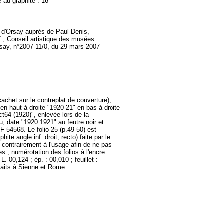
e au graphite : 16
ée d'Orsay auprès de Paul Denis,
 ; Conseil artistique des musées
rsay, n°2007-11/0, du 29 mars 2007
cachet sur le contreplat de couverture),
re en haut à droite "1920-21" en bas à droite
ct64 (1920)", enlevée lors de la
eu, date "1920 1921" au feutre noir et
 RF 54568. Le folio 25 (p.49-50) est
te angle inf. droit, recto) faite par le
 contrairement à l'usage afin de ne pas
s ; numérotation des folios à l'encre
. 00,124 ; ép. : 00,010 ; feuillet :
faits à Sienne et Rome