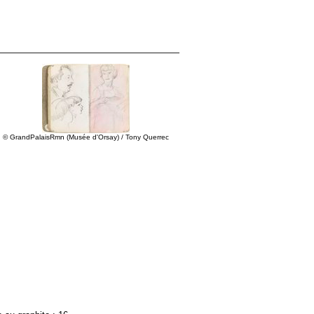
© GrandPalaisRmn (Musée d'Orsay) / Tony Querrec