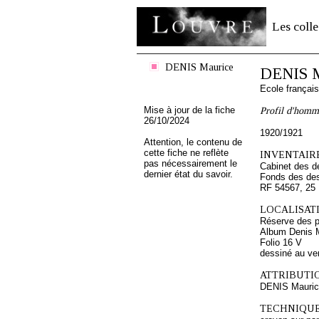
Les colle
DENIS Maurice
DENIS M
Ecole françai
Mise à jour de la fiche
Profil d'homme
26/10/2024
1920/1921
Attention, le contenu de
cette fiche ne reflète
INVENTAIRE
pas nécessairement le
Cabinet des d
dernier état du savoir.
Fonds des des
RF 54567, 25
LOCALISATI
Réserve des p
Album Denis M
Folio 16 V
dessiné au ve
ATTRIBUTI
DENIS Mauri
TECHNIQUE