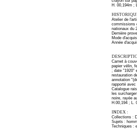
crayon sur pap
H. 00,194m ; 
HISTORIQUE
Atelier de l'a
commissions d
nationaux du 
Dernière prov
Mode d'acquisi
Année d'acquis
DESCRIPTIO
Carnet à couve
papier vélin, f
; date "1920" 
restauration de
annotation "(do
rapporté avec 
Catalogue rais
les surcharger
noire, rayée a
H.00,194 ; L.
INDEX :
Collections : 
Sujets : hom
Techniques : e