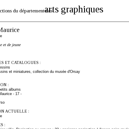
arts graphiques
ctions du département des
aurice
se
 et de jeune
S ET CATALOGUES :
essins
sins et miniatures, collection du musée d'Orsay
ON :
etits albums
aurice - 17 -
rso
ON ACTUELLE :
ce
S :