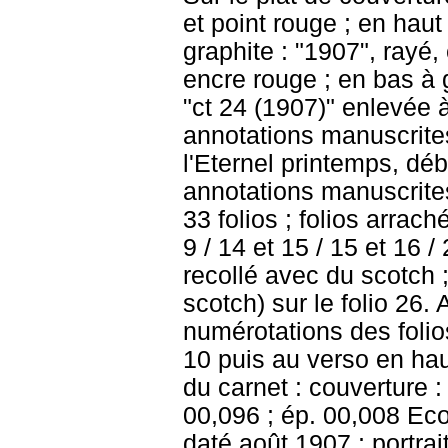
et point rouge ; en haut
graphite : "1907", rayé, e
encre rouge ; en bas à 
"ct 24 (1907)" enlevée à
annotations manuscrite
l'Eternel printemps, déb
annotations manuscrites
33 folios ; folios arrach
9 / 14 et 15 / 15 et 16 / 
recollé avec du scotch ;
scotch) sur le folio 26
numérotations des folios
10 puis au verso en hau
du carnet : couverture : 
00,096 ; ép. 00,008 Ecol
daté août 1907 ; portrai