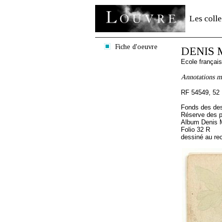
Les colle
Fiche d'oeuvre
DENIS M
Ecole françai
Annotations m
RF 54549, 52
Fonds des des
Réserve des p
Album Denis M
Folio 32 R
dessiné au re