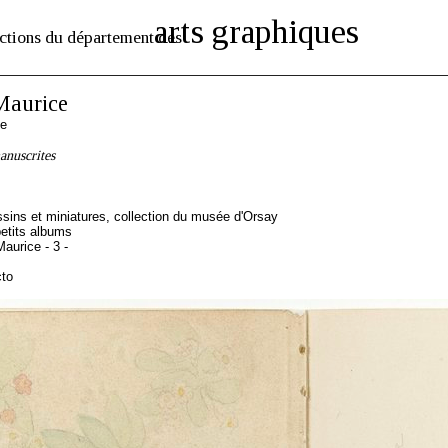
arts graphiques
ctions du département des
aurice
se
anuscrites
sins et miniatures, collection du musée d'Orsay
etits albums
aurice - 3 -
cto