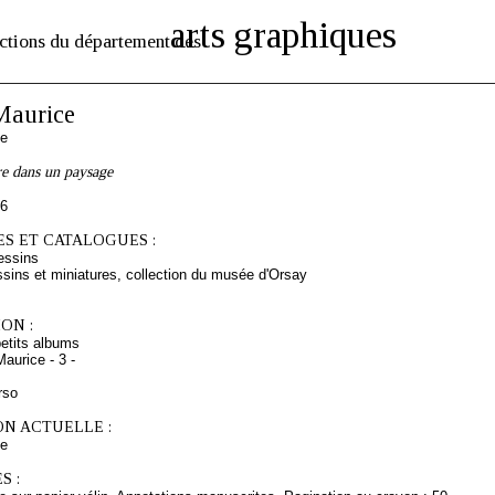
arts graphiques
ctions du département des
aurice
se
re dans un paysage
96
S ET CATALOGUES :
essins
sins et miniatures, collection du musée d'Orsay
ON :
etits albums
aurice - 3 -
rso
ON ACTUELLE :
ce
S :