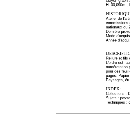
crayon graphit
H. 00,090m ; 
HISTORIQUE
Atelier de l'a
commissions d
nationaux du 
Dernière prov
Mode d'acquisi
Année d'acquis
DESCRIPTIO
Reliure et fil
L'ordre est fa
numérotation p
pour des feuil
pages. Papier 
Paysages, étud
INDEX :
Collections : 
Sujets : pays
Techniques : c