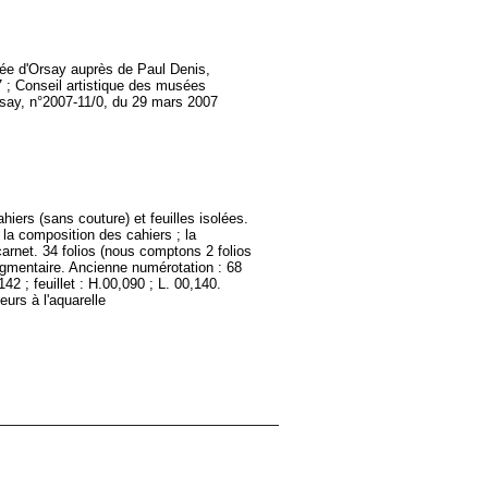
usée d'Orsay auprès de Paul Denis,
 ; Conseil artistique des musées
rsay, n°2007-11/0, du 29 mars 2007
ahiers (sans couture) et feuilles isolées.
 la composition des cahiers ; la
 carnet. 34 folios (nous comptons 2 folios
ragmentaire. Ancienne numérotation : 68
2 ; feuillet : H.00,090 ; L. 00,140.
urs à l'aquarelle