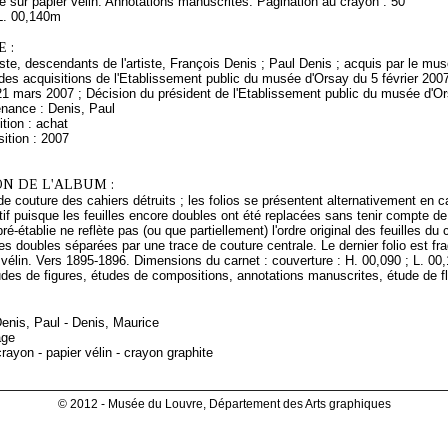
e sur papier vélin. Annotations manuscrites. Pagination au crayon : 50
L. 00,140m
 :
rtiste, descendants de l'artiste, François Denis ; Paul Denis ; acquis par le m
es acquisitions de l'Etablissement public du musée d'Orsay du 5 février 2007
21 mars 2007 ; Décision du président de l'Etablissement public du musée d'O
enance : Denis, Paul
tion : achat
ition : 2007
N DE L'ALBUM :
s de couture des cahiers détruits ; les folios se présentent alternativement en c
utif puisque les feuilles encore doubles ont été replacées sans tenir compte de
ré-établie ne reflète pas (ou que partiellement) l'ordre original des feuilles du
les doubles séparées par une trace de couture centrale. Le dernier folio est f
vélin. Vers 1895-1896. Dimensions du carnet : couverture : H. 00,090 ; L. 00,14
es de figures, études de compositions, annotations manuscrites, étude de fle
Denis, Paul - Denis, Maurice
age
rayon - papier vélin - crayon graphite
© 2012 - Musée du Louvre, Département des Arts graphiques