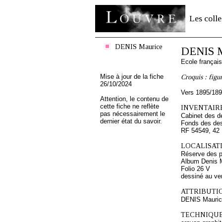
Les colle
DENIS Maurice
DENIS M
Ecole françai
Mise à jour de la fiche
Croquis : figu
26/10/2024
Vers 1895/18
Attention, le contenu de
cette fiche ne reflète
INVENTAIRE
pas nécessairement le
Cabinet des d
dernier état du savoir.
Fonds des des
RF 54549, 42
LOCALISATI
Réserve des p
Album Denis M
Folio 26 V
dessiné au ve
ATTRIBUTI
DENIS Mauri
TECHNIQUE