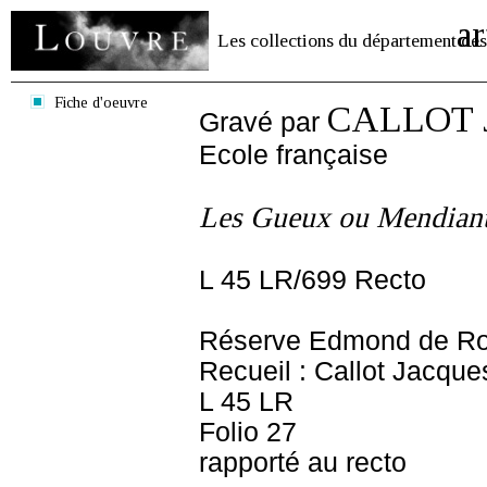
ar
Les collections du département des
Fiche d'oeuvre
CALLOT J
Gravé par
Ecole française
Les Gueux ou Mendiants
L 45 LR/699 Recto
Réserve Edmond de Ro
Recueil : Callot Jacque
L 45 LR
Folio 27
rapporté au recto