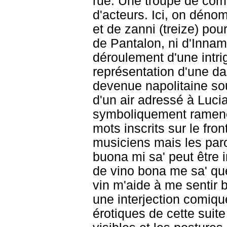
rue. Une troupe de com
d'acteurs. Ici, on déno
et de zanni (treize) pou
de Pantalon, ni d'Inna
déroulement d'une intrig
représentation d'une d
devenue napolitaine s
d'un air adressé à Luc
symboliquement ramené
mots inscrits sur le fr
musiciens mais les paro
buona mi sa' peut être
de vino bona me sa' que 
vin m'aide à me sentir 
une interjection comiqu
érotiques de cette suit