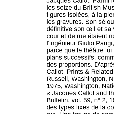
Jacques Callot. Parmi l
les seize du British Mu
figures isolées, à la p
les gravures. Son séjou
définitive son œil et sa
cour et de rue étaient 
l'ingénieur Giulio Parigi
parce que le théâtre lu
plans successifs, comme
des proportions. D'aprè
Callot. Prints & Relate
Russell, Washington, Na
1975, Washington, Natio
« Jacques Callot and t
Bulletin, vol. 59, n° 2,
des types fixes de la c