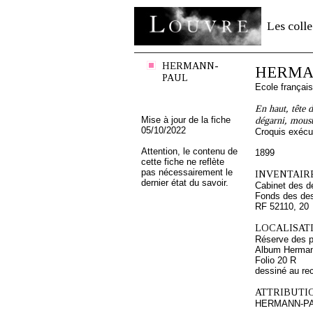
Les colle
HERMANN-
HERMA
PAUL
Ecole françai
En haut, tête 
Mise à jour de la fiche
dégarni, mousta
05/10/2022
Croquis exécu
Attention, le contenu de
1899
cette fiche ne reflète
pas nécessairement le
INVENTAIRE
dernier état du savoir.
Cabinet des d
Fonds des des
RF 52110, 20
LOCALISATI
Réserve des p
Album Hermann
Folio 20 R
dessiné au re
ATTRIBUTI
HERMANN-P