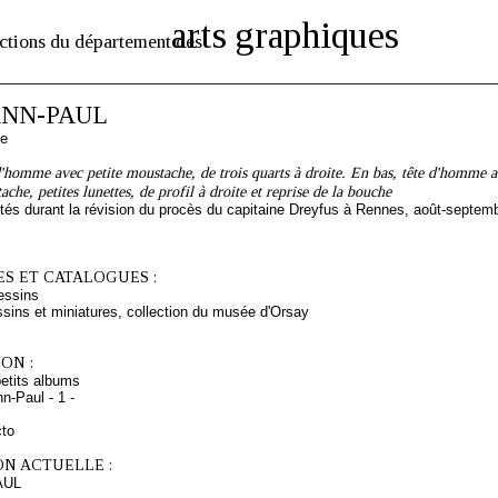
arts graphiques
ctions du département des
NN-PAUL
se
d'homme avec petite moustache, de trois quarts à droite. En bas, tête d'homme a
che, petites lunettes, de profil à droite et reprise de la bouche
tés durant la révision du procès du capitaine Dreyfus à Rennes, août-septem
S ET CATALOGUES :
essins
sins et miniatures, collection du musée d'Orsay
ON :
etits albums
-Paul - 1 -
cto
ON ACTUELLE :
AUL