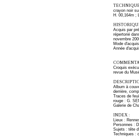
TECHNIQUE
crayon noir sur
H. 00,164m ; 
HISTORIQUE
Acquis par pr
répertorié da
novembre 200
Mode d'acquisi
Année d'acquis
COMMENTAI
Croquis exécu
revue du Musé
DESCRIPTIO
Album à couver
derrière, comp
Traces de feui
rouge : G. SEN
Galerie de Cha
INDEX :
Lieux : Renne
Personnes : Dr
Sujets : tête 
Techniques : c