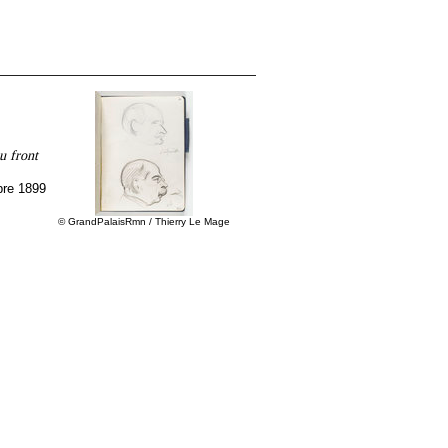
u front
bre 1899
© GrandPalaisRmn / Thierry Le Mage