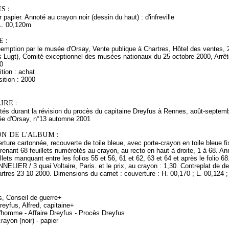
S :
 papier. Annoté au crayon noir (dessin du haut) : d'infreville
L. 00,120m
 :
éemption par le musée d'Orsay, Vente publique à Chartres, Hôtel des ventes, 
ns Lugt), Comité exceptionnel des musées nationaux du 25 octobre 2000, Arrêt
0
tion : achat
ition : 2000
RE :
tés durant la révision du procès du capitaine Dreyfus à Rennes, août-septemb
e d'Orsay, n°13 automne 2001
N DE L'ALBUM :
ture cartonnée, recouverte de toile bleue, avec porte-crayon en toile bleue fi
renant 68 feuillets numérotés au crayon, au recto en haut à droite, 1 à 68. An
llets manquant entre les folios 55 et 56, 61 et 62, 63 et 64 et après le folio 6
NELIER / 3 quai Voltaire, Paris. et le prix, au crayon : 1,30. Contreplat de der
rtres 23 10 2000. Dimensions du carnet : couverture : H. 00,170 ; L. 00,124 ; f
s, Conseil de guerre+
eyfus, Alfred, capitaine+
d'homme - Affaire Dreyfus - Procès Dreyfus
rayon (noir) - papier