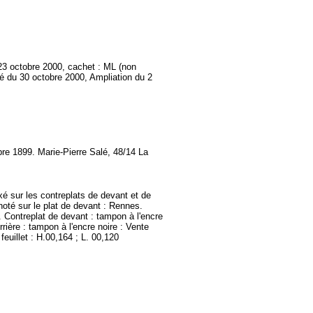
23 octobre 2000, cachet : ML (non
é du 30 octobre 2000, Ampliation du 2
re 1899. Marie-Pierre Salé, 48/14 La
xé sur les contreplats de devant et de
noté sur le plat de devant : Rennes.
8. Contreplat de devant : tampon à l'encre
rière : tampon à l'encre noire : Vente
euillet : H.00,164 ; L. 00,120