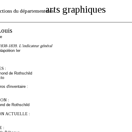
arts graphiques
ctions du département des
ouis
se
838-1839. L'indicateur général
 Napoléon Ier
S :
mond de Rothschild
cto
os d'inventaire :
ON :
nd de Rothschild
ON ACTUELLE :
 :