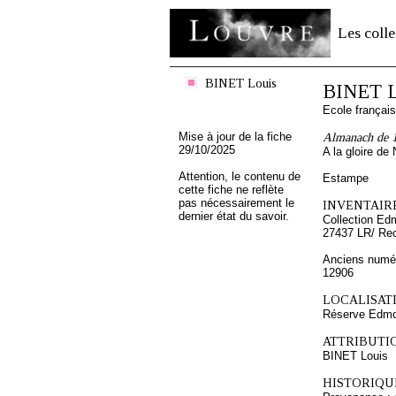
Les colle
BINET Louis
BINET L
Ecole françai
Mise à jour de la fiche
Almanach de 1
29/10/2025
A la gloire de
Attention, le contenu de
Estampe
cette fiche ne reflète
pas nécessairement le
INVENTAIRE
dernier état du savoir.
Collection Ed
27437 LR/ Re
Anciens numér
12906
LOCALISATI
Réserve Edmo
ATTRIBUTI
BINET Louis
HISTORIQUE