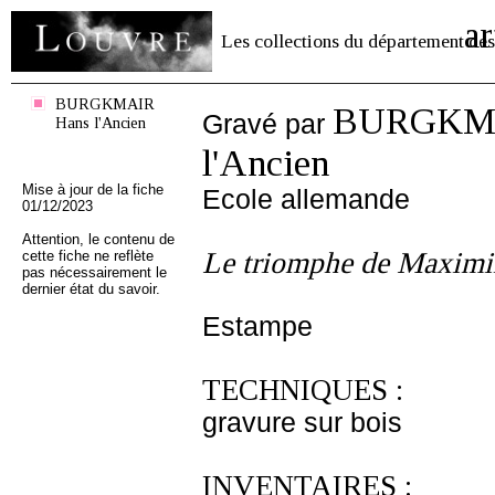
ar
Les collections du département des
BURGKMAIR
BURGKMA
Gravé par
Hans l'Ancien
l'Ancien
Mise à jour de la fiche
Ecole allemande
01/12/2023
Attention, le contenu de
Le triomphe de Maximi
cette fiche ne reflète
pas nécessairement le
dernier état du savoir.
Estampe
TECHNIQUES :
gravure sur bois
INVENTAIRES :